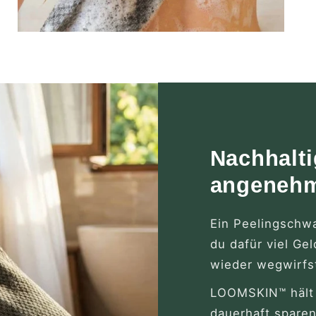
Nachhalti
angeneh
Ein Peelingschw
du dafür viel Gel
wieder wegwirf
LOOMSKIN™ hält 
dauerhaft sparen