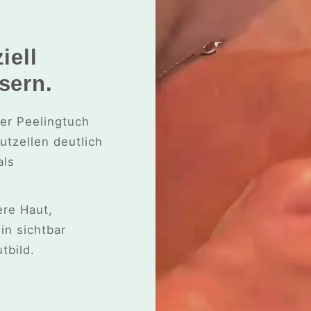
iell
sern.
ser Peelingtuch
tzellen deutlich
als
ere Haut,
in sichtbar
tbild.