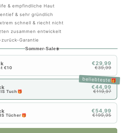
eife & empfindliche Haut
entief & sehr gründlich
xtrem schnell & riecht nicht
rzten zusammen entwickelt
-zurück-Garantie
Sommer-Sale☀️
€29,99
ck
€39,99
t €10
beliebteste🎁
€44,99
ck
€119,97
TIS Tuch
🎁
€54,99
ck
€199,95
IS Tücher🎁