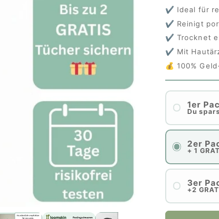
✔️ Ideal für r
✔️ Reinigt por
✔️ Trocknet e
✔️ Mit Hautä
💰 100% Geld
1er Pa
Du spars
2er Pa
+ 1 GRA
3er Pa
+2 GRAT