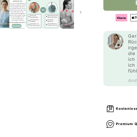
Ger
Rüc
irg
die
ich
ich
füh
And
Kostenlos
Premium Q