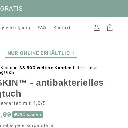
 GRATIS
Einloggen
Warenkorb
gsverfolgung
FAQ
Kontakt
NUR ONLINE ERHÄLTLICH
 Kim und
38.600 weitere Kunden
lieben unser
ngtuch
IN™ - antibakterielles
gtuch
ewertet mit 4,9/5
,99
Normaler
Verkaufspreis
25
% sparen
Preis
ühelos jede Körperstelle