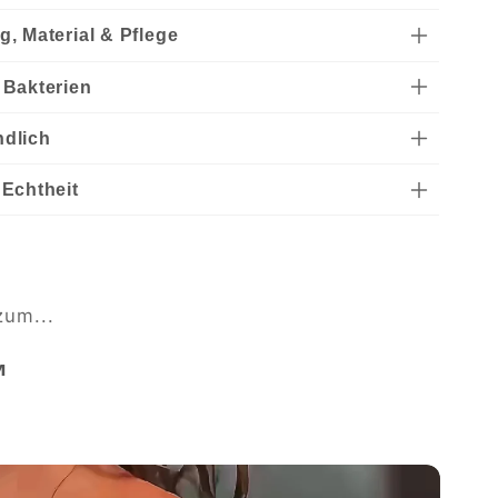
g, Material & Pflege
 Bakterien
ndlich
 Echtheit
zum...
™