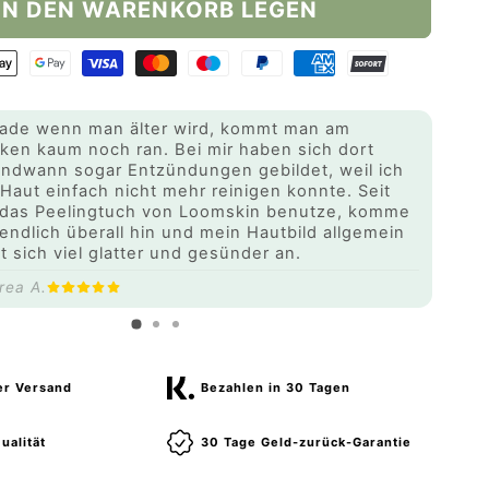
IN DEN WARENKORB LEGEN
ade wenn man älter wird, kommt man am
ken kaum noch ran. Bei mir haben sich dort
endwann sogar Entzündungen gebildet, weil ich
 Haut einfach nicht mehr reinigen konnte. Seit
 das Peelingtuch von Loomskin benutze, komme
 endlich überall hin und mein Hautbild allgemein
lt sich viel glatter und gesünder an.
rea A.
er Versand
Bezahlen in 30 Tagen
ualität
30 Tage Geld-zurück-Garantie