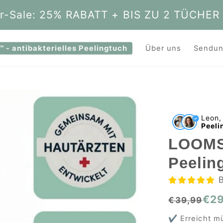
-Sale: 25% RABATT + BIS ZU 2 TÜCHER
- antibakterielles Peelingtuch
Über uns
Sendun
Leon,
Peeli
LOOMSK
Peelin
B
€29
€39,99
✔️ Erreicht m